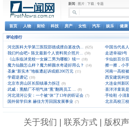
评论排行
·
河北医科大学第三医院邵德成擅自篡改伪...
·
中国当代名
(625)
·
我们约会吧+ 陈文最新个人资料简介照片...
·
走进幸福9号
(59)
·
《山东临沭党校一女嫁二男为哪般》续一
·
卡仙奴百分
(18)
·
魔力仙颜怎么样？魔力鲜颜水奇迹好用么？
·
擦一擦，小
(14)
·
圣象“新实木”地板遭起诉或赔200万元
·
河南一高校被
(11)
·
学霸逆袭记
·
西安建筑科技
(10)
·
北京市房山区长阳镇暴力拆迁
·
大连金州新区
(9)
·
武威：熏醋厂不明气体“熏”翻两员工 ...
·
喜洋洋童装是
(8)
·
河北清河公安：一个被“休”了13年的听证会
·
手绘鞋 小清
(7)
·
国外留学归来 赫佳方芳回国发展事业
·
北京高校三
(7)
关于我们
|
联系方式
|
版权