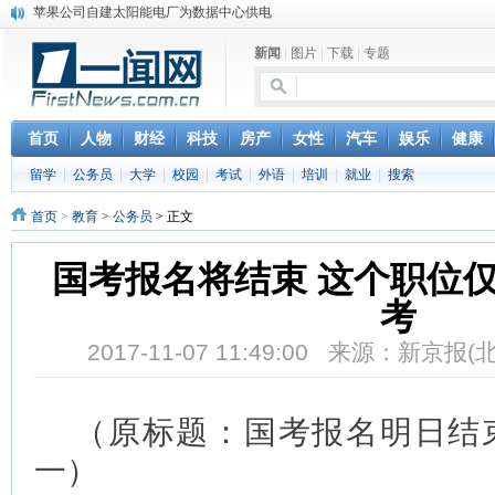
苹果公司自建太阳能电厂为数据中心供电
吃饭、睡觉、黑人人？
新闻
|
图片
|
下载
|
专题
网络电商和传统出版商的角逐：亚马逊停止接受Hachette所有图书订单
英国小猫因长得像希特勒遭袭 被扔垃圾左眼致盲
《中二病也想谈恋爱》女主角特报预告公开
《魔法科高校的劣等生》Drama DVD化决定
首页
人物
财经
科技
房产
女性
汽车
娱乐
健康
电信运营商“血战”校园
留学
|
公务员
|
大学
|
校园
|
考试
|
外语
|
培训
|
就业
|
搜索
消息称刘强东要求京东商城明年扭亏为盈
保健品也能吃出一身病? 康宝莱员工自揭多项家丑
首页
>
教育
>
公务员
> 正文
煤价"跳水"电企利润"蹦高" 电煤联动亟待完善
国考报名将结束 这个职位仅招
考
2017-11-07 11:49:00 来源：新京报
（原标题：国考报名明日结
一）