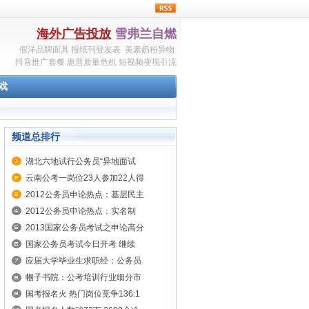
rss
海外广告投放
雪弗兰自燃
假洋品牌面具
报纸刊登发表
美素奶粉异物
抖音推广套餐
惠普质量危机
短视频变现引流
戏
频道总排行
湖北六地试行公务员“异地面试
云南公考一岗位23人参加22人得
2012公务员申论热点：基层民主
2012公务员申论热点：实名制
2013国家公务员考试之申论高分
国家公务员考试今日开考 继续
应届大学毕业生求职经：公务员
帼子书院：公考培训行业细分市
国考报名火 热门岗位竞争136:1