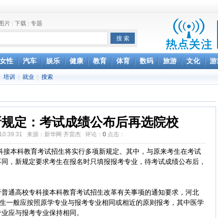
项家丑
图片
|
下载
|
专题
achette所有图书订单
女性
汽车
娱乐
健康
教育
体育
数码
旅游
文化
游
致盲
|
培训
|
就业
|
搜索
新规定：考试成绩公布后再选院校
12 10:39:31 来源：新华网 齐雷杰 评论：
0
点击：
科接本科教育考试招生将实行多项新规定。其中，与原来考生在考试
不同，新规定要求考生在报名时只填报报考专业，待考试成绩公布后，
通高校专科接本科教育考试招生改革有关事项的通知要求，河北
考生一般应按照原学专业与报考专业相同或相近的原则报考，其中医学
专业应与报考专业保持相同。