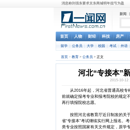
消息称刘强东要求京东商城明年扭亏为盈
保健品也能吃出一身病? 康宝莱员工自揭多
新闻
|
煤价"跳水"电企利润"蹦高" 电煤联动亟待完善
苹果公司自建太阳能电厂为数据中心供电
吃饭、睡觉、黑人人？
网络电商和传统出版商的角逐：亚马逊停止接受H
首页
人物
财经
科技
房产
英国小猫因长得像希特勒遭袭 被扔垃圾左眼
留学
|
公务员
|
大学
|
校园
|
考试
|
外语
《中二病也想谈恋爱》女主角特报预告公开
《魔法科高校的劣等生》Drama DVD化决定
首页
>
教育
>
公务员
> 正文
电信运营商“血战”校园
河北“专接本”
2015-10-
从2016年起，河北省普通高校专
前就确定报考专业和报考院校的规定
再行填报院校志愿。
按照河北省教育厅近日制发的关于普
省“专接本”考试继续实行网上报名。
类专业按照国家有关文件规定，原学