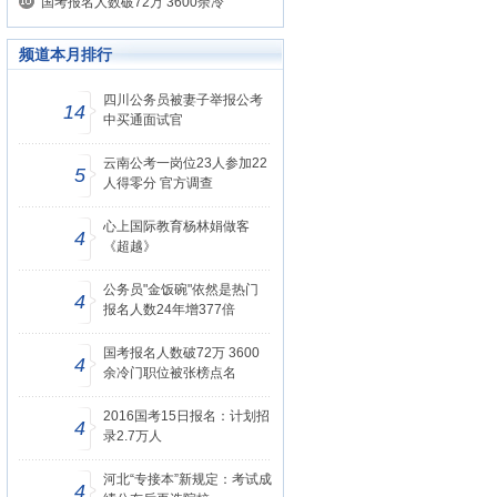
国考报名人数破72万 3600余冷
频道本月排行
四川公务员被妻子举报公考
14
中买通面试官
云南公考一岗位23人参加22
5
人得零分 官方调查
心上国际教育杨林娟做客
4
《超越》
公务员"金饭碗"依然是热门
4
报名人数24年增377倍
国考报名人数破72万 3600
4
余冷门职位被张榜点名
2016国考15日报名：计划招
4
录2.7万人
河北“专接本”新规定：考试成
4